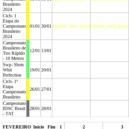
Brasileiro
2024
Ctcb- 1
Etapa do
Campeonato
01/01
30/01
expand_circle_down
expand_circle_down
Brasileiro
2024
Campeonato
Brasileiro de
12/01
13/01
Tiro Rápido
- 10 Metros
Swp- Shots
Whit
19/01
20/01
Perfection
Ctcb- 1ª
Etapa
26/01
27/01
Campeonato
Brasileiro
Campeonato
IDSC Brasil
28/01
28/01
- TAT
stop
stop
FEVEREIRO
Início
Fim
1
2
3