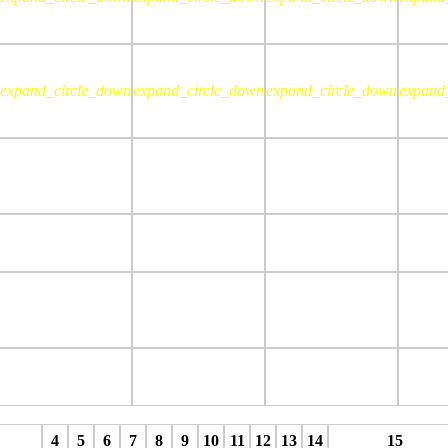
expand_circle_down
expand_circle_down
expand_circle_down
expand
stop
stop
stop
4
5
6
7
8
9
10
11
12
13
14
15