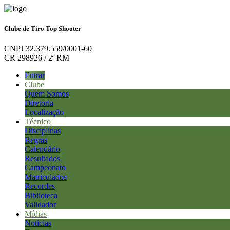
Clube de Tiro Top Shooter
CNPJ 32.379.559/0001-60
CR 298926 / 2ª RM
Entrar
Clube
Quem Somos
Diretoria
Localização
Técnico
Disciplinas
Regras
Calendário
Resultados
Campeonato
Matriculados
Recordes
Biblioteca
Validador
Mídias
Notícias