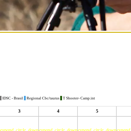
IDSC - Brasil
Regional Cbc/taurus
T Shooter- Camp.int
3
4
5
expand_circle_down
expand_circle_down
expand_circle_down
expand