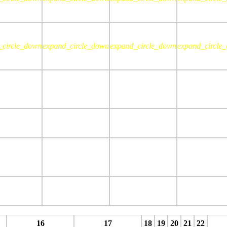
_circle_down
expand_circle_down
expand_circle_down
expand_circle
stop
stop
stop
stop
16
17
18
19
20
21
22