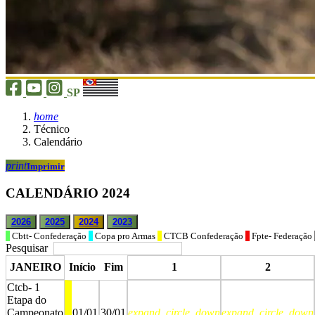
SP
home
Técnico
Calendário
print
Imprimir
CALENDÁRIO 2024
2026
2025
2024
2023
Cbtt- Confederação
Copa pro Armas
CTCB Confederação
Fpte- Federação
Pesquisar
JANEIRO
Início
Fim
1
2
Ctcb- 1
Etapa do
Campeonato
01/01
30/01
expand_circle_down
expand_circle_down