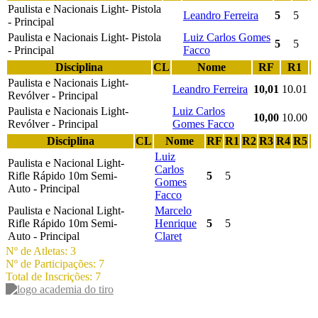
Paulista e Nacionais Light- Pistola
Leandro Ferreira
5
5
- Principal
Paulista e Nacionais Light- Pistola
Luiz Carlos Gomes
5
5
- Principal
Facco
Disciplina
CL
Nome
RF
R1
Paulista e Nacionais Light-
Leandro Ferreira
10,01
10.01
Revólver - Principal
Paulista e Nacionais Light-
Luiz Carlos
10,00
10.00
Revólver - Principal
Gomes Facco
Disciplina
CL
Nome
RF
R1
R2
R3
R4
R5
Luiz
Paulista e Nacional Light-
Carlos
Rifle Rápido 10m Semi-
5
5
Gomes
Auto - Principal
Facco
Paulista e Nacional Light-
Marcelo
Rifle Rápido 10m Semi-
Henrique
5
5
Auto - Principal
Claret
Nº de Atletas: 3
Nº de Participações: 7
Total de Inscrições: 7