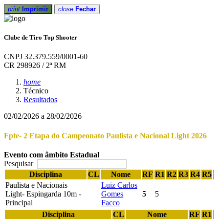
print
Imprimir
close
Fechar
Clube de Tiro Top Shooter
CNPJ 32.379.559/0001-60
CR 298926 / 2ª RM
home
Técnico
Resultados
02/02/2026 a 28/02/2026
Fpte- 2 Etapa do Campeonato Paulista e Nacional Light 2026
Evento com âmbito Estadual
Pesquisar
Disciplina
CL
Nome
RF
R1
R2
R3
R4
R5
Paulista e Nacionais
Luiz Carlos
Light- Espingarda 10m -
Gomes
5
5
Principal
Facco
Disciplina
CL
Nome
RF
R1