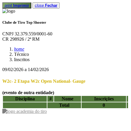
print
Imprimir
close
Fechar
Clube de Tiro Top Shooter
CNPJ 32.379.559/0001-60
CR 298926 / 2ª RM
home
Técnico
Inscritos
09/02/2026 a 14/02/2026
W2c- 2 Etapa W2c Open National- Gauge
(evento de outra entidade)
Disciplina
#
Nome
Inscrições
Total
0