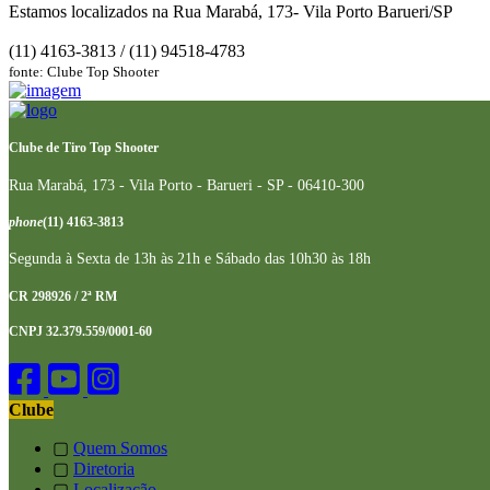
Estamos localizados na Rua Marabá, 173- Vila Porto Barueri/SP
(11) 4163-3813 / (11) 94518-4783
fonte: Clube Top Shooter
Clube de Tiro Top Shooter
Rua Marabá, 173 - Vila Porto - Barueri - SP - 06410-300
phone
(11) 4163-3813
Segunda à Sexta de 13h às 21h e Sábado das 10h30 às 18h
CR 298926 / 2ª RM
CNPJ 32.379.559/0001-60
Clube
▢
Quem Somos
▢
Diretoria
▢
Localização