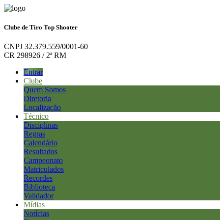
Clube de Tiro Top Shooter
CNPJ 32.379.559/0001-60
CR 298926 / 2ª RM
Entrar
Clube
Quem Somos
Diretoria
Localização
Técnico
Disciplinas
Regras
Calendário
Resultados
Campeonato
Matriculados
Recordes
Biblioteca
Validador
Mídias
Notícias