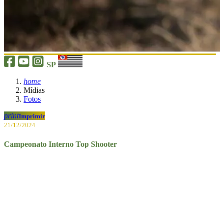
SP
home
Mídias
Fotos
print
Imprimir
21/12/2024
Campeonato Interno Top Shooter