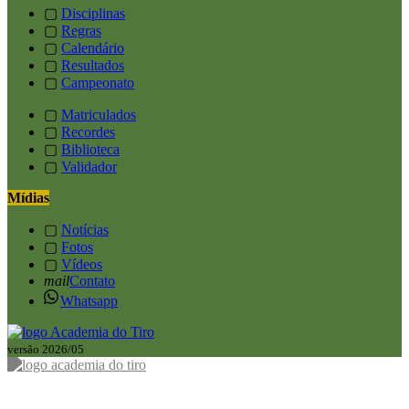
▢
Disciplinas
▢
Regras
▢
Calendário
▢
Resultados
▢
Campeonato
▢
Matriculados
▢
Recordes
▢
Biblioteca
▢
Validador
Mídias
▢
Notícias
▢
Fotos
▢
Vídeos
mail
Contato
Whatsapp
versão 2026/05