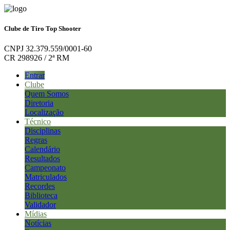
Clube de Tiro Top Shooter
CNPJ 32.379.559/0001-60
CR 298926 / 2ª RM
Entrar
Clube
Quem Somos
Diretoria
Localização
Técnico
Disciplinas
Regras
Calendário
Resultados
Campeonato
Matriculados
Recordes
Biblioteca
Validador
Mídias
Notícias