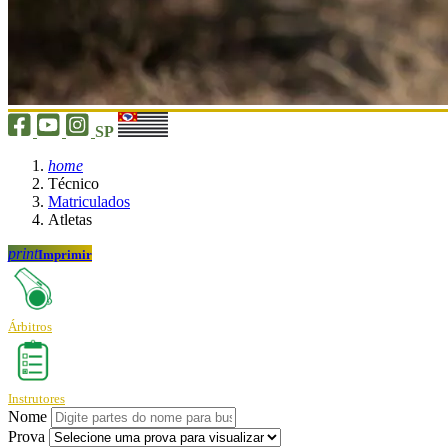
SP
home
Técnico
Matriculados
Atletas
print
Imprimir
Árbitros
Instrutores
Nome
Prova