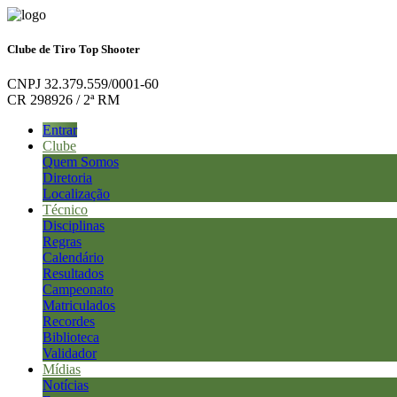
Clube de Tiro Top Shooter
CNPJ 32.379.559/0001-60
CR 298926 / 2ª RM
Entrar
Clube
Quem Somos
Diretoria
Localização
Técnico
Disciplinas
Regras
Calendário
Resultados
Campeonato
Matriculados
Recordes
Biblioteca
Validador
Mídias
Notícias