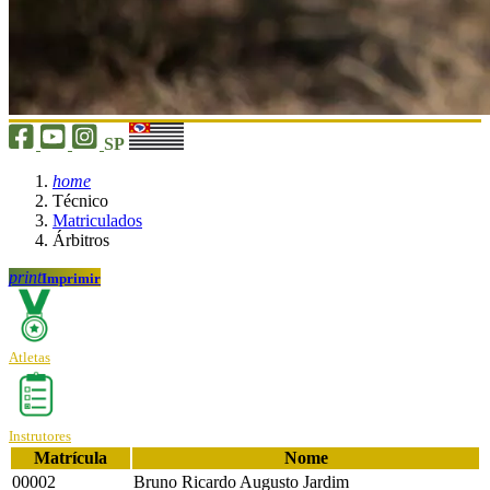
SP
home
Técnico
Matriculados
Árbitros
print
Imprimir
Atletas
Instrutores
Matrícula
Nome
00002
Bruno Ricardo Augusto Jardim