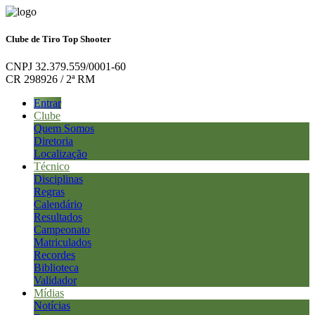
Clube de Tiro Top Shooter
CNPJ 32.379.559/0001-60
CR 298926 / 2ª RM
Entrar
Clube
Quem Somos
Diretoria
Localização
Técnico
Disciplinas
Regras
Calendário
Resultados
Campeonato
Matriculados
Recordes
Biblioteca
Validador
Mídias
Notícias