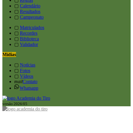
▢
Regras
▢
Calendário
▢
Resultados
▢
Campeonato
▢
Matriculados
▢
Recordes
▢
Biblioteca
▢
Validador
Mídias
▢
Notícias
▢
Fotos
▢
Vídeos
mail
Contato
Whatsapp
versão 2026/05